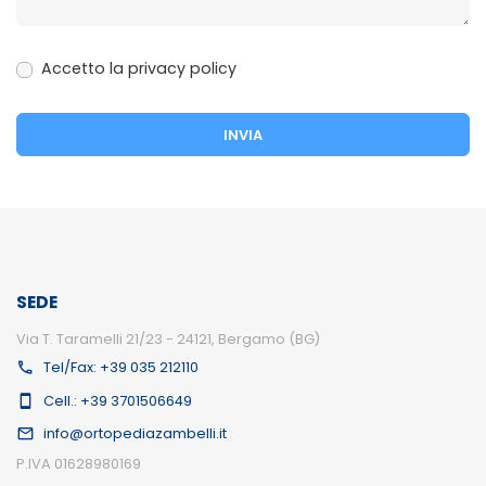
Accetto la privacy policy
SEDE
Via T. Taramelli 21/23 - 24121, Bergamo (BG)
Tel/Fax: +39 035 212110
Cell.: +39 3701506649
info@ortopediazambelli.it
P.IVA 01628980169