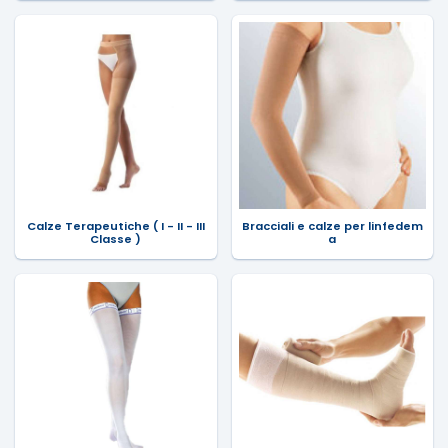
Calze Terapeutiche ( I - II - III
Bracciali e calze per linfedem
Classe )
a