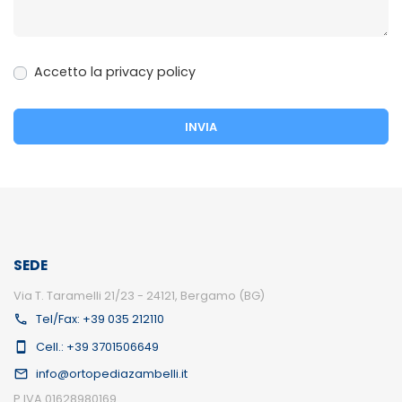
Accetto la privacy policy
SEDE
Via T. Taramelli 21/23 - 24121, Bergamo (BG)
Tel/Fax: +39 035 212110
Cell.: +39 3701506649
info@ortopediazambelli.it
P.IVA 01628980169