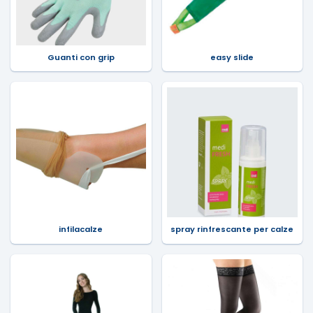
Guanti con grip
easy slide
infilacalze
spray rinfrescante per calze