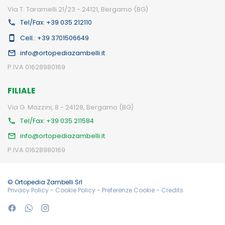
Via T. Taramelli 21/23 - 24121, Bergamo (BG)
Tel/Fax: +39 035 212110
Cell.: +39 3701506649
info@ortopediazambelli.it
P.IVA 01628980169
FILIALE
Via G. Mazzini, 8 - 24128, Bergamo (BG)
Tel/Fax: +39 035 211584
info@ortopediazambelli.it
P.IVA 01628980169
© Ortopedia Zambelli Srl
Privacy Policy
-
Cookie Policy
-
Preferenze Cookie
-
Credits