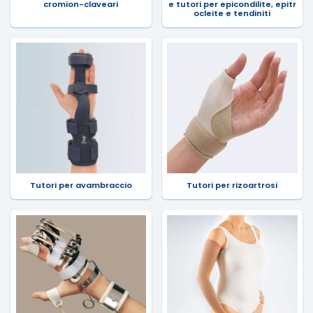
cromion-claveari
e tutori per epicondilite, epitr
ocleite e tendiniti
Tutori per avambraccio
Tutori per rizoartrosi