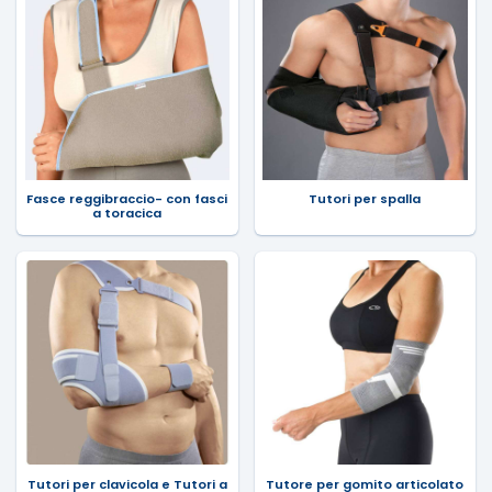
Fasce reggibraccio- con fasci
Tutori per spalla
a toracica
Tutori per clavicola e Tutori a
Tutore per gomito articolato