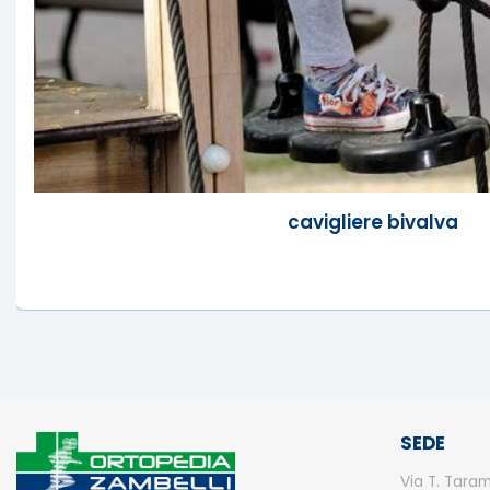
cavigliere bivalva
SEDE
Via T. Taram